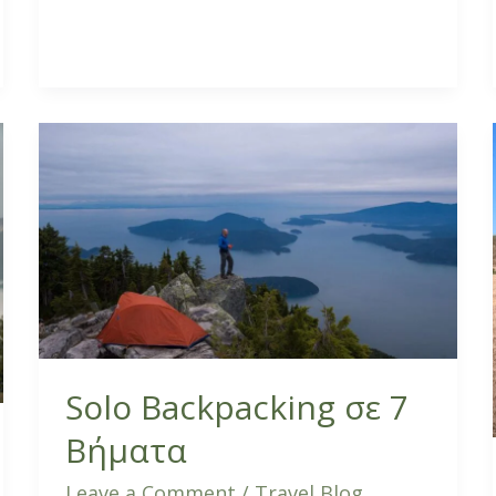
Solo
Backpacking
σε
7
Βήματα
Solo Backpacking σε 7
Βήματα
Leave a Comment
/
Travel Blog
,