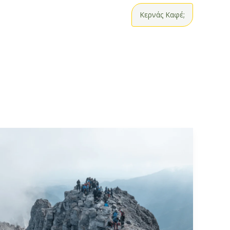
Κερνάς Καφέ;
Όλυμπος
Μύτικας