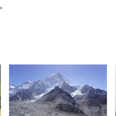
Greek Explorer
ία
Everest
Base
Camp