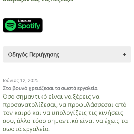
Οδηγός Περιήγησης
Στο βουνό χρειάζεσαι τα σωστά εργαλεία
1. Wikiloc
Ιούνιος 12, 2025
2. Komoot
Στο βουνό χρειάζεσαι τα σωστά εργαλεία
3. Weather Underground (WU)
Όσο σημαντικό είναι να ξέρεις να
4. Windy
προσανατολίζεσαι, να προφυλάσσεσαι από
5. First Aid – IFRC
τον καιρό και να υπολογίζεις τις κινήσεις
6. Star Walk 2
σου, άλλο τόσο σημαντικό είναι να έχεις τα
Μικρή υπενθύμιση
σωστά εργαλεία.
Κλείσιμο