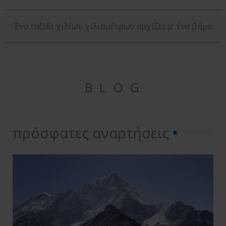
o
b
g
f
o
e
r
y
Ένα ταξίδι χιλίων χιλιομέτρων αρχίζει μ' ένα βήμα
k
a
m
B L O G
πρόσφατες αναρτήσεις