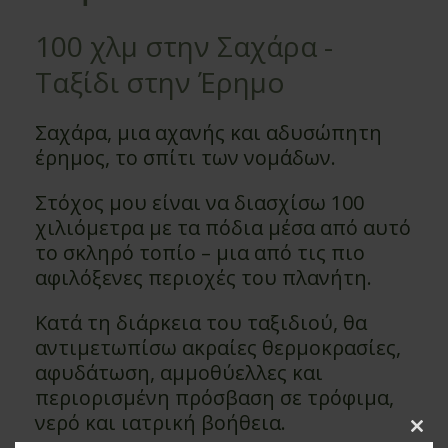
100 χλμ στην Σαχάρα -
Ταξίδι στην Έρημο
Σαχάρα, μια αχανής και αδυσώπητη
έρημος, το σπίτι των νομάδων.
Στόχος μου είναι να διασχίσω 100
χιλιόμετρα με τα πόδια μέσα από αυτό
το σκληρό τοπίο – μια από τις πιο
αφιλόξενες περιοχές του πλανήτη.
Κατά τη διάρκεια του ταξιδιού, θα
αντιμετωπίσω ακραίες θερμοκρασίες,
αφυδάτωση, αμμοθύελλες και
περιορισμένη πρόσβαση σε τρόφιμα,
νερό και ιατρική βοήθεια.
Clo