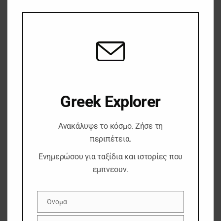
this
Ωστόσο, αυτές οι δυσκολίες ωχριούν
mod
μπροστά στη μάχη που δίνουν
καθημερινά εκατομμύρια άνθρωποι
για καθαρό νερό.
Greek Explorer
Ανακάλυψε το κόσμο. Ζήσε τη
περιπέτεια.
Ενημερώσου για ταξίδια και ιστορίες που
εμπνεουν.
Όνομα
Όνομα