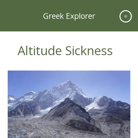
Skip
to
Greek Explorer
content
Altitude Sickness
Everest
Base
Camp