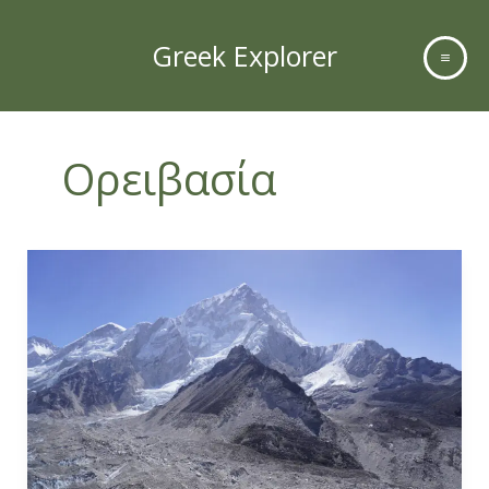
Skip
to
Greek Explorer
content
Ορειβασία
Everest
Base
Camp