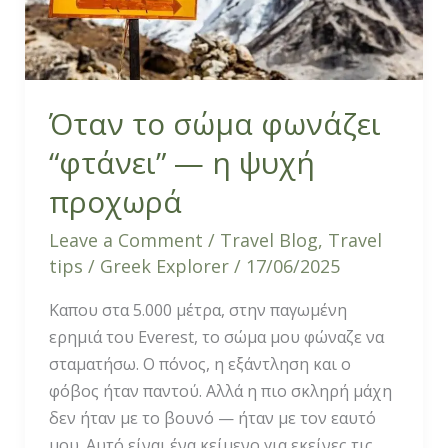
προχωρά
Όταν το σώμα φωνάζει
“φτάνει” — η ψυχή
προχωρά
Leave a Comment
/
Travel Blog
,
Travel
tips
/
Greek Explorer
/
17/06/2025
Καπου στα 5.000 μέτρα, στην παγωμένη
ερημιά του Everest, το σώμα μου φώναζε να
σταματήσω. Ο πόνος, η εξάντληση και ο
φόβος ήταν παντού. Αλλά η πιο σκληρή μάχη
δεν ήταν με το βουνό — ήταν με τον εαυτό
μου. Αυτό είναι ένα κείμενο για εκείνες τις