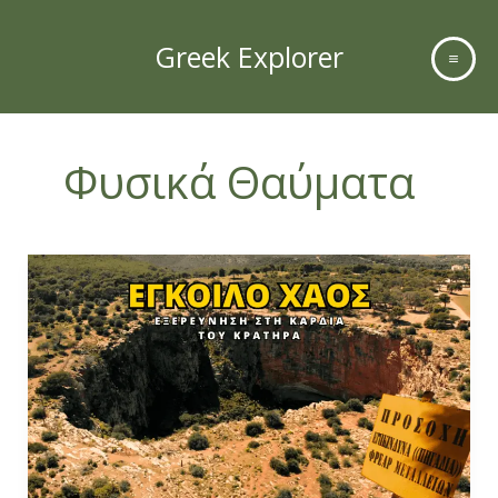
Skip
to
Greek Explorer
content
Φυσικά Θαύματα
Έγκοιλο
Χάος