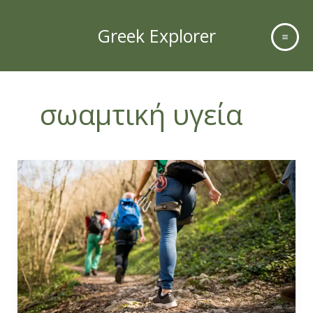
Skip
to
Greek Explorer
content
σωαμτική υγεία
Τα
οφέλη
της
πεζοπορίας