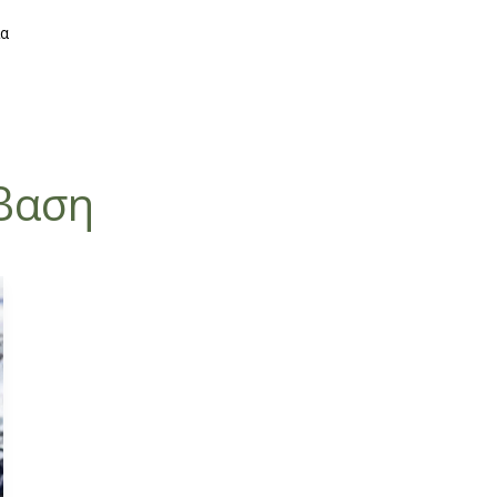
Greek Explorer
ία
βαση